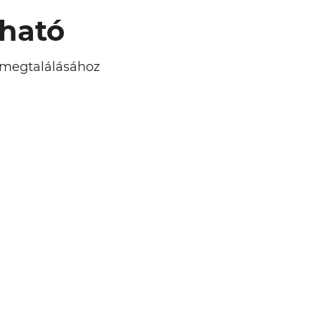
lható
l megtalálásához