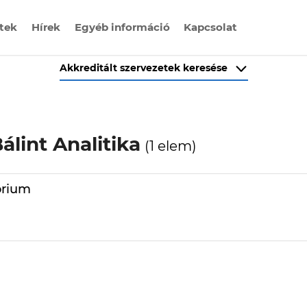
etek
Hírek
Egyéb információ
Kapcsolat
Akkreditált szervezetek keresése
álint Analitika
(1 elem)
Szervezet típusa
órium
Visszavont