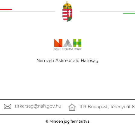
ovábbi 1 találat.
Nemzeti Akkreditáló Hatóság
ás
yos
titkarsag@nah.gov.hu
1119 Budapest, Tétényi út 8
© Minden jog fenntartva