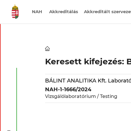
NAH
Akkreditálás
Akkreditált szervez
Keresés
Keresett kifejezés: B
Keresőszó
BÁLINT ANALITIKA Kft. Laborat
NAH-1-1666/2024
Státusz
Vizsgálólaboratórium / Testing
Érvényes
Felfüggesztett
Státusz: Érvényes
Tartalmi találat