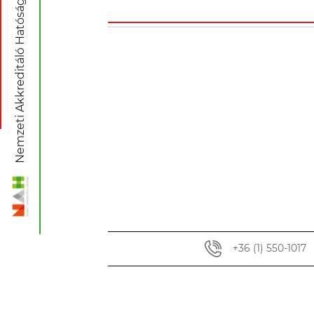
BÁLINT
ANALITIKA
Kft. Laboratórium
és t
Nemzeti Akkreditáló Hatóság
Ugrás az akkreditált szervezet oldalra
Találat a dokumentumban
Részletező Okirat (2)
Részletező Okirat (3)
Rugalmasterület-nyilvántart
Részletező Okirat (4) - Hatál
Részletező Okirat (1)
+36 (1) 550-1017